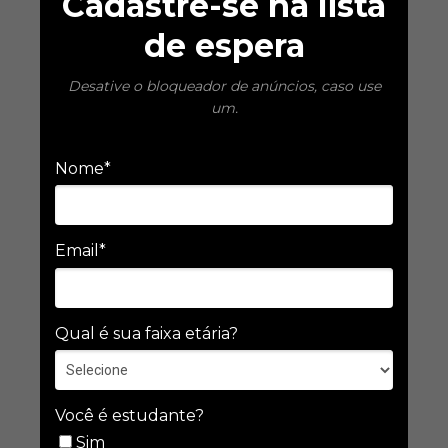
Cadastre-se na lista
de espera
Desative o bloqueador de anúncios, caso use
um.
Nome*
Email*
Qual é sua faixa etária?
Você é estudante?
Sim